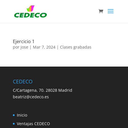
Ejercicio 1
por
jose
|
Mar 7, 2024
|
Clases grabadas
CEDECO
C/Cartagena, 70. 28028 Madrid
beatriz@cedeco.es
Inicio
Ventajas CEDECO