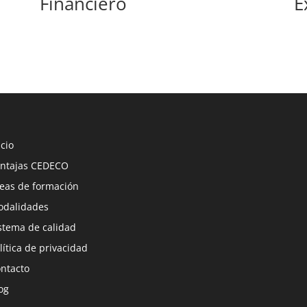
Financiero
E
icio
ntajas CEDECO
eas de formación
dalidades
stema de calidad
lítica de privacidad
ntacto
og