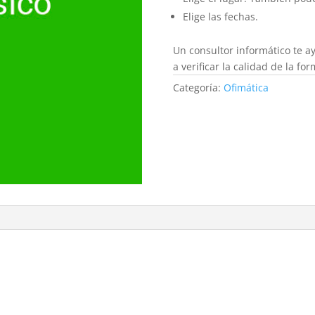
Elige las fechas.
Un consultor informático te a
a verificar la calidad de la fo
Categoría:
Ofimática