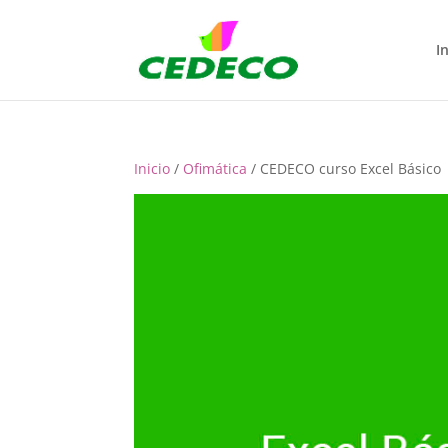
In
Inicio
/
Ofimática
/ CEDECO curso Excel Básico