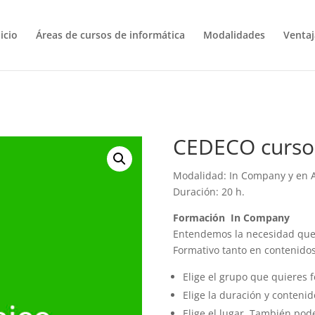
icio
Áreas de cursos de informática
Modalidades
Venta
CEDECO curso 
Modalidad: In Company y en A
Duración: 20 h.
Formación
In Company
Entendemos la necesidad que 
Formativo tanto en contenido
Elige el grupo que quieres 
Elige la duración y contenid
Elige el lugar. También pod