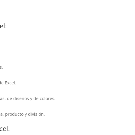
el:
s.
de Excel.
as, de diseños y de colores.
, producto y división.
cel.