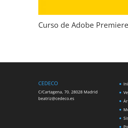
Curso de Adobe Premier
CEDECO
In
C/Cartagena, 70. 28028 Madrid
Ve
beatriz@cedeco.es
Ár
Mo
Si
Po