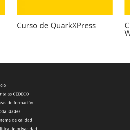
e
Curso de QuarkXPress
C
W
icio
ntajas CEDECO
eas de formación
dalidades
stema de calidad
lítica de privacidad