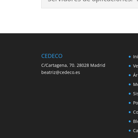
CEDECO
In
C/Cartagena, 70. 28028 Madrid
Ve
beatriz@cedeco.es
Ár
Mo
Si
Po
Co
Bl
C