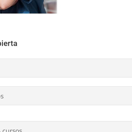
ierta
os
4 cursos