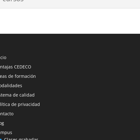
icio
ntajas CEDECO
eas de formación
dalidades
stema de calidad
lítica de privacidad
ntacto
og
ampus
Clases grabadas